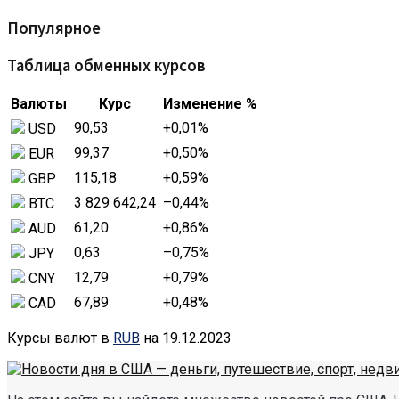
Популярное
Таблица обменных курсов
Валюты
Курс
Изменение %
90,53
+0,01
%
USD
99,37
+0,50
%
EUR
115,18
+0,59
%
GBP
3 829 642,24
–0,44
%
BTC
61,20
+0,86
%
AUD
0,63
–0,75
%
JPY
12,79
+0,79
%
CNY
67,89
+0,48
%
CAD
Курсы валют в
RUB
на 19.12.2023