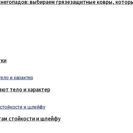
снегопадов: выбираем грязезащитные ковры, которы
тки
яют тело и характер
там стойкости и шлейфу