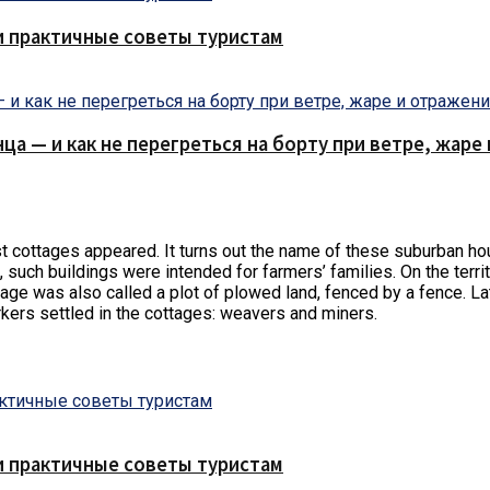
и практичные советы туристам
нца — и как не перегреться на борту при ветре, жар
st cottages appeared.
It turns out the name of these suburban ho
such buildings were intended for farmers’ families. On the terri
ttage was also called a plot of plowed land, fenced by a fence. 
workers settled in the cottages: weavers and miners.
и практичные советы туристам