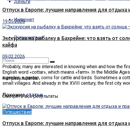
Деньги
Отпуск в Европе: лучшие направления для отдыха 
Интернет
19.05.2026
Путешествие
Экскурсия на рыбалку в Бахрейне: что взять от сол
кайфа
09.02.2026
Probably, many are interested in knowing when and how the fir
English word «cottar», which means «farm». In the Middle Ages, 
a garden, a garden, corns for cattle and birds. Sometimes a co
Нет результатов
small villages. And already in the XVIII century, the first city 
Похожие
статьи
Смотреть все результаты
Путешествие
Отпуск в Европе: лучшие направления для отдыха 