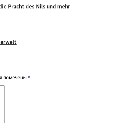
die Pracht des Nils und mehr
serwelt
ля помечены
*