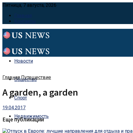
Пятница, 7 августа, 2026
Главная
Контакты
Новости
Главная
Путешествие
Общество
A garden, a garden
Спорт
19.04.2017
Недвижимость
Еще публикации