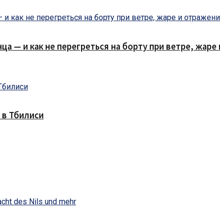
нца — и как не перегреться на борту при ветре, жар
 в Тбилиси